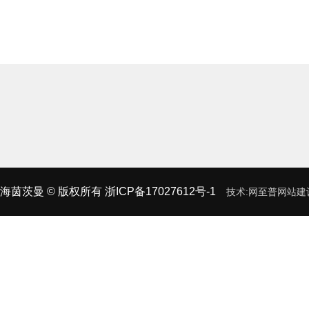
海茵茨曼
© 版权所有
浙ICP备17027612号-1
技术:
网至普
网站建