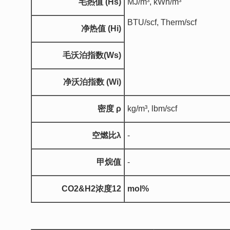
毛热值
(Hs)
MJ/m³, kWh/m³
BTU/scf, Therm/scf
净热值
(Hi)
毛沃泊指数
(Ws)
净沃泊指数
(Wi)
密度
ρ
kg/m³, lbm/scf
空燃比
λ
-
甲烷值
-
CO2
&
H2
浓度
1
2
mol%