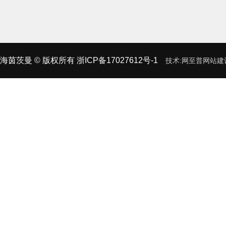
海茵茨曼
© 版权所有
浙ICP备17027612号-1
技术:
网至普
网站建