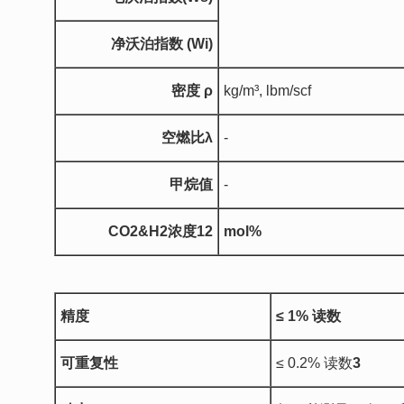
净沃泊指数
(Wi)
密度
ρ
kg/m³, lbm/scf
空燃比
λ
-
甲烷值
-
CO2
&
H2
浓度
1
2
mol%
精度
≤ 1%
读数
可重复性
≤ 0.2% 读数
3