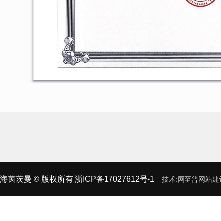
海茵茨曼
© 版权所有
浙ICP备17027612号-1
技术:
网至普
网站建