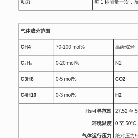
动力
每 1 秒测量一次，反应
气体成分范围
CH4
70-100 mol%
高级烷烃
C
₂
H
₆
0-20 mol%
N2
C3H8
0-5 mol%
CO2
C4H10
0-3 mol%
H2
Hs
可寻范围
27.52 至 5
环境温度
0 至 50°C,
气体运行压力
绝对压力960 