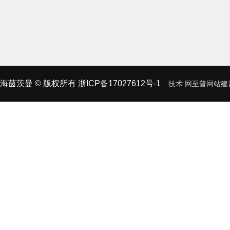
海茵茨曼
© 版权所有
浙ICP备17027612号-1
技术:
网至普
网站建